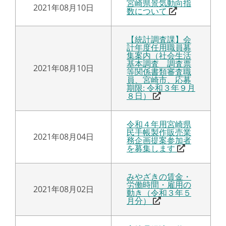
宮崎県景気動向指
2021年08月10日
数について
【統計調査課】会
計年度任用職員募
集案内（社会生活
基本調査 調査票
2021年08月10日
等関係書類審査職
員、宮崎市、応募
期限: 令和３年９月
８日）
令和４年用宮崎県
民手帳製作販売業
2021年08月04日
務企画提案参加者
を募集します
みやざきの賃金・
労働時間・雇用の
2021年08月02日
動き（令和３年５
月分）