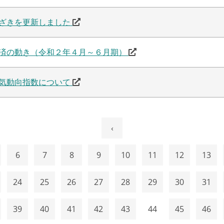
ざきを更新しました
済の動き（令和２年４月～６月期）
気動向指数について
‹
6
7
8
9
10
11
12
13
24
25
26
27
28
29
30
31
39
40
41
42
43
44
45
46